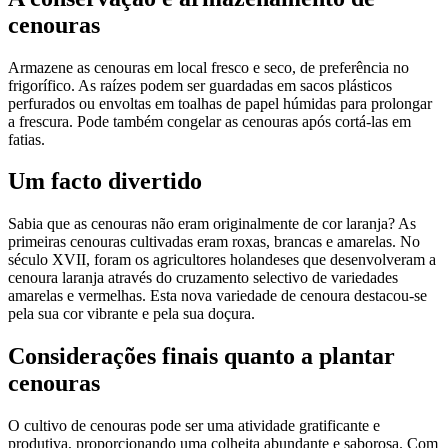
cenouras
Armazene as cenouras em local fresco e seco, de preferência no
frigorífico. As raízes podem ser guardadas em sacos plásticos
perfurados ou envoltas em toalhas de papel húmidas para prolongar
a frescura. Pode também congelar as cenouras após cortá-las em
fatias.
Um facto divertido
Sabia que as cenouras não eram originalmente de cor laranja? As
primeiras cenouras cultivadas eram roxas, brancas e amarelas. No
século XVII, foram os agricultores holandeses que desenvolveram a
cenoura laranja através do cruzamento selectivo de variedades
amarelas e vermelhas. Esta nova variedade de cenoura destacou-se
pela sua cor vibrante e pela sua doçura​.
Considerações finais quanto a plantar
cenouras
O cultivo de cenouras pode ser uma atividade gratificante e
produtiva, proporcionando uma colheita abundante e saborosa. Com