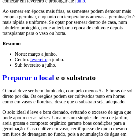
começar em fevereiro e prolongar até
julho
.
Ao semear em épocas mais frias, as sementes podem demorar mais
tempo a germinar, enquanto em temperaturas amenas a germinação é
mais rápida e uniforme. Se optar por semear dentro de casa, num
tabuleiro protegido, pode antecipar a época de cultivo e depois
transplantar para o vaso ou horta.
Resumo:
Norte: março a junho.
Centro:
fevereiro
a junho.
Sul: fevereiro a julho.
Preparar o local
e o substrato
O local deve ser bem iluminado, com pelo menos 5 a 6 horas de sol
direto por dia. Os oregãos podem ser cultivados tanto em hortas
como em vasos e floreiras, desde que o substrato seja adequado.
O solo ideal é leve e bem drenado, evitando o excesso de água que
pode apodrecer as raízes. Uma mistura simples de terra de jardim,
areia grossa e composto orgânico garante boas condições para a
germinação. Caso cultive em vaso, certifique-se de que o mesmo
tem furos de drenagem no fundo, pois a acumulação de água em