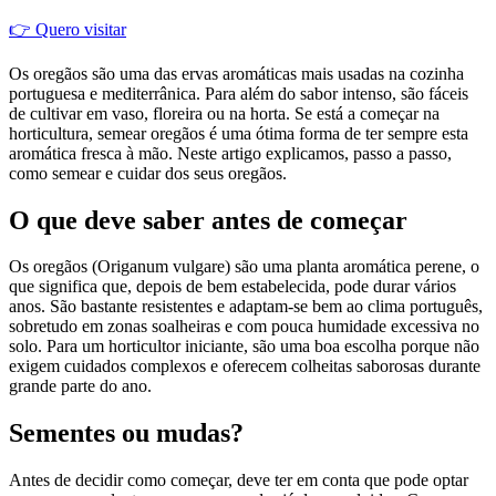
👉 Quero visitar
Os oregãos são uma das ervas aromáticas mais usadas na cozinha
portuguesa e mediterrânica. Para além do sabor intenso, são fáceis
de cultivar em vaso, floreira ou na horta. Se está a começar na
horticultura, semear oregãos é uma ótima forma de ter sempre esta
aromática fresca à mão. Neste artigo explicamos, passo a passo,
como semear e cuidar dos seus oregãos.
O que deve saber antes de começar
Os oregãos (Origanum vulgare) são uma planta aromática perene, o
que significa que, depois de bem estabelecida, pode durar vários
anos. São bastante resistentes e adaptam-se bem ao clima português,
sobretudo em zonas soalheiras e com pouca humidade excessiva no
solo. Para um horticultor iniciante, são uma boa escolha porque não
exigem cuidados complexos e oferecem colheitas saborosas durante
grande parte do ano.
Sementes ou mudas?
Antes de decidir como começar, deve ter em conta que pode optar