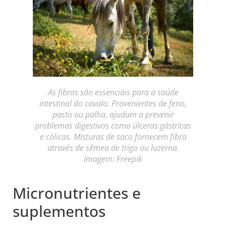
As fibras são essenciais para a saúde
intestinal do cavalo. Provenientes de feno,
pasto ou palha, ajudam a prevenir
problemas digestivos como úlceras gástricas
e cólicas. Misturas de saco fornecem fibra
através de sêmea de trigo ou luzerna.
Imagem: Freepik
Micronutrientes e
suplementos